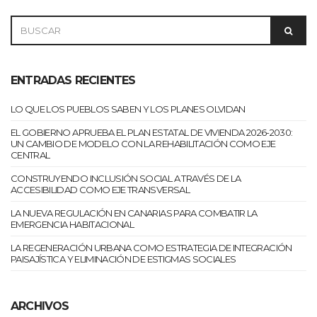
SEARCH
SEAR
FOR:
ENTRADAS RECIENTES
LO QUE LOS PUEBLOS SABEN Y LOS PLANES OLVIDAN
EL GOBIERNO APRUEBA EL PLAN ESTATAL DE VIVIENDA 2026-2030:
UN CAMBIO DE MODELO CON LA REHABILITACIÓN COMO EJE
CENTRAL
CONSTRUYENDO INCLUSIÓN SOCIAL A TRAVÉS DE LA
ACCESIBILIDAD COMO EJE TRANSVERSAL
LA NUEVA REGULACIÓN EN CANARIAS PARA COMBATIR LA
EMERGENCIA HABITACIONAL
LA REGENERACIÓN URBANA COMO ESTRATEGIA DE INTEGRACIÓN
PAISAJÍSTICA Y ELIMINACIÓN DE ESTIGMAS SOCIALES
ARCHIVOS