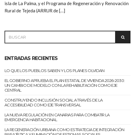
isla de La Palma, y el Programa de Regeneración y Renovación
Rural de Tejeda (ARRUR de […]
SEARCH
SEAR
FOR:
ENTRADAS RECIENTES
LO QUE LOS PUEBLOS SABEN Y LOS PLANES OLVIDAN
EL GOBIERNO APRUEBA EL PLAN ESTATAL DE VIVIENDA 2026-2030:
UN CAMBIO DE MODELO CON LA REHABILITACIÓN COMO EJE
CENTRAL
CONSTRUYENDO INCLUSIÓN SOCIAL A TRAVÉS DE LA
ACCESIBILIDAD COMO EJE TRANSVERSAL
LA NUEVA REGULACIÓN EN CANARIAS PARA COMBATIR LA
EMERGENCIA HABITACIONAL
LA REGENERACIÓN URBANA COMO ESTRATEGIA DE INTEGRACIÓN
PAISAJÍSTICA Y ELIMINACIÓN DE ESTIGMAS SOCIALES