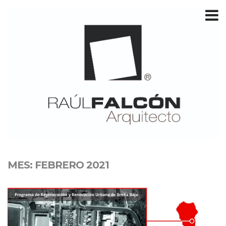
T
m
MES:
FEBRERO 2021