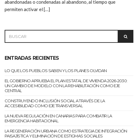
abandonadas o condenadas al abandono, al tiempo que
permiten activar el […]
SEARCH
SEAR
FOR:
ENTRADAS RECIENTES
LO QUE LOS PUEBLOS SABEN Y LOS PLANES OLVIDAN
EL GOBIERNO APRUEBA EL PLAN ESTATAL DE VIVIENDA 2026-2030:
UN CAMBIO DE MODELO CON LA REHABILITACIÓN COMO EJE
CENTRAL
CONSTRUYENDO INCLUSIÓN SOCIAL A TRAVÉS DE LA
ACCESIBILIDAD COMO EJE TRANSVERSAL
LA NUEVA REGULACIÓN EN CANARIAS PARA COMBATIR LA
EMERGENCIA HABITACIONAL
LA REGENERACIÓN URBANA COMO ESTRATEGIA DE INTEGRACIÓN
PAISAJÍSTICA Y ELIMINACIÓN DE ESTIGMAS SOCIALES