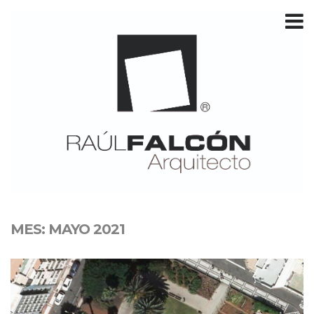
T
m
MES:
MAYO 2021