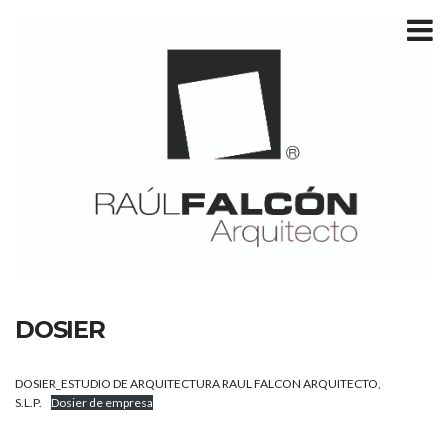
T
m
DOSIER
DOSIER_ESTUDIO DE ARQUITECTURA RAUL FALCON ARQUITECTO,
S.L.P.
Dosier de empresa