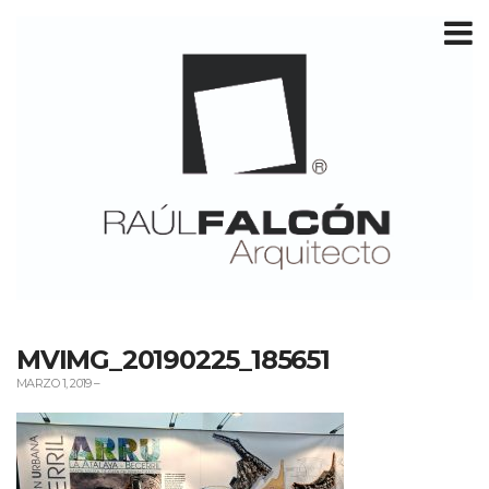
T
m
MVIMG_20190225_185651
MARZO 1, 2019
–