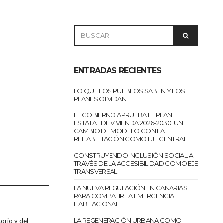
SEARCH
SEARCH
FOR:
ENTRADAS RECIENTES
LO QUE LOS PUEBLOS SABEN Y LOS
PLANES OLVIDAN
EL GOBIERNO APRUEBA EL PLAN
ESTATAL DE VIVIENDA 2026-2030: UN
CAMBIO DE MODELO CON LA
REHABILITACIÓN COMO EJE CENTRAL
CONSTRUYENDO INCLUSIÓN SOCIAL A
TRAVÉS DE LA ACCESIBILIDAD COMO EJE
TRANSVERSAL
LA NUEVA REGULACIÓN EN CANARIAS
PARA COMBATIR LA EMERGENCIA
HABITACIONAL
LA REGENERACIÓN URBANA COMO
torio y del