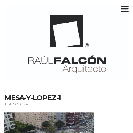
T
m
MESA-Y-LOPEZ-1
JUNIO 22, 2022
–