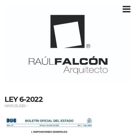
T
m
LEY 6-2022
MAYO 26, 2025
–