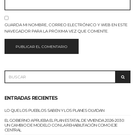
GUARDA MI NOMBRE, CORREO ELECTRÓNICO Y WEB EN ESTE
NAVEGADOR PARA LA PRÓXIMA VEZ QUE COMENTE.
SEARCH
SEAR
FOR:
ENTRADAS RECIENTES
LO QUE LOS PUEBLOS SABEN Y LOS PLANES OLVIDAN
EL GOBIERNO APRUEBA EL PLAN ESTATAL DE VIVIENDA 2026-2030:
UN CAMBIO DE MODELO CON LA REHABILITACIÓN COMO EJE
CENTRAL